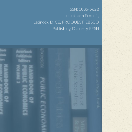
ISSN: 1885-5628
incluida en EconLit,
Latindex, DICE, PROQUEST, EBSCO
Publishing, Dialnet y RESH