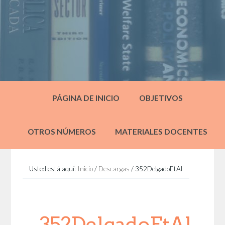
PÁGINA DE INICIO
OBJETIVOS
OTROS NÚMEROS
MATERIALES DOCENTES
Usted está aquí:
Inicio
/
Descargas
/
352DelgadoEtAl
352DelgadoEtAl