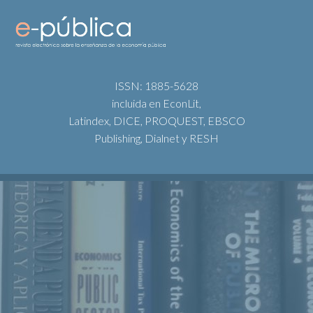
ISSN: 1885-5628
incluida en EconLit,
Latindex, DICE, PROQUEST, EBSCO
Publishing, Dialnet y RESH