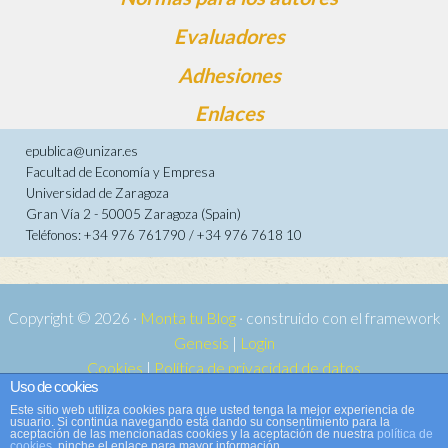
Evaluadores
Adhesiones
Enlaces
epublica@unizar.es
Facultad de Economía y Empresa
Universidad de Zaragoza
Gran Vía 2 - 50005 Zaragoza (Spain)
Teléfonos: +34 976 761790 / +34 976 7618 10
Copyright © 2026 ·
Monta tu Blog
· construido con el framework
Genesis
|
Login
Cookies
|
Política de privacidad de datos
Uso de cookies
Copyright © 2026 ·
Tema para e-publica 2
on
Genesis Framework
·
Este sitio web utiliza cookies para que usted tenga la mejor experiencia de
WordPress
·
Acceder
usuario. Si continúa navegando está dando su consentimiento para la
aceptación de las mencionadas cookies y la aceptación de nuestra
política de
cookies
, pinche el enlace para mayor información.