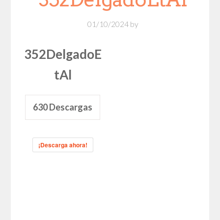
01/10/2024
by
352DelgadoE
tAl
630
Descargas
¡Descarga ahora!