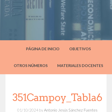
PÁGINA DE INICIO
OBJETIVOS
OTROS NÚMEROS
MATERIALES DOCENTES
351Campoy_Tabla6
01/10/2024
by
Antonio Jesús Sánchez Fuentes