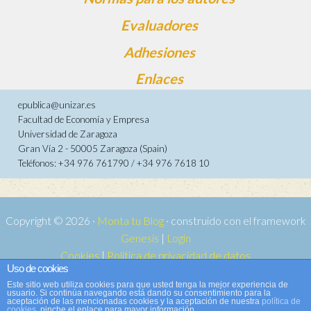
Evaluadores
Adhesiones
Enlaces
epublica@unizar.es
Facultad de Economía y Empresa
Universidad de Zaragoza
Gran Vía 2 - 50005 Zaragoza (Spain)
Teléfonos: +34 976 761790 / +34 976 7618 10
Copyright © 2026 ·
Monta tu Blog
· construido con el framework
Genesis
|
Login
Cookies
|
Política de privacidad de datos
Uso de cookies
Copyright © 2026 ·
Tema para e-publica 2
on
Genesis Framework
·
Este sitio web utiliza cookies para que usted tenga la mejor experiencia de
WordPress
·
Acceder
usuario. Si continúa navegando está dando su consentimiento para la
aceptación de las mencionadas cookies y la aceptación de nuestra
política de
cookies
, pinche el enlace para mayor información.