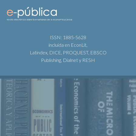
ISSN: 1885-5628
incluida en EconLit,
Latindex, DICE, PROQUEST, EBSCO
Publishing, Dialnet y RESH