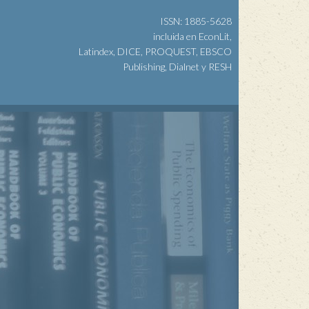
ISSN: 1885-5628
incluida en EconLit,
Latindex, DICE, PROQUEST, EBSCO
Publishing, Dialnet y RESH