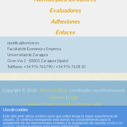
Evaluadores
Adhesiones
Enlaces
epublica@unizar.es
Facultad de Economía y Empresa
Universidad de Zaragoza
Gran Vía 2 - 50005 Zaragoza (Spain)
Teléfonos: +34 976 761790 / +34 976 7618 10
Copyright © 2026 ·
Monta tu Blog
· construido con el framework
Genesis
|
Login
Cookies
|
Política de privacidad de datos
Uso de cookies
Copyright © 2026 ·
Tema para e-publica 2
on
Genesis Framework
·
Este sitio web utiliza cookies para que usted tenga la mejor experiencia de
WordPress
·
Acceder
usuario. Si continúa navegando está dando su consentimiento para la
aceptación de las mencionadas cookies y la aceptación de nuestra
política de
cookies
, pinche el enlace para mayor información.