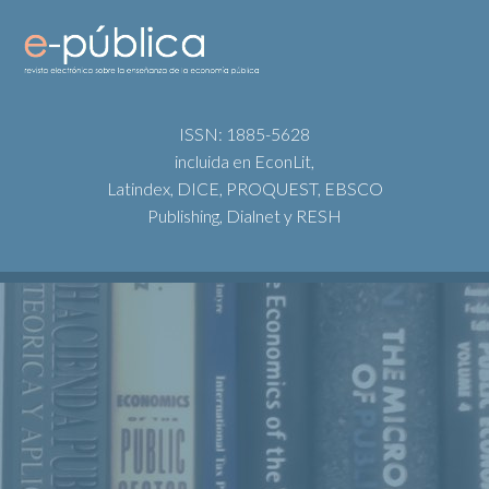
ISSN: 1885-5628
incluida en EconLit,
Latindex, DICE, PROQUEST, EBSCO
Publishing, Dialnet y RESH