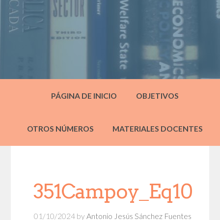
PÁGINA DE INICIO
OBJETIVOS
OTROS NÚMEROS
MATERIALES DOCENTES
351Campoy_Eq10
01/10/2024
by
Antonio Jesús Sánchez Fuentes