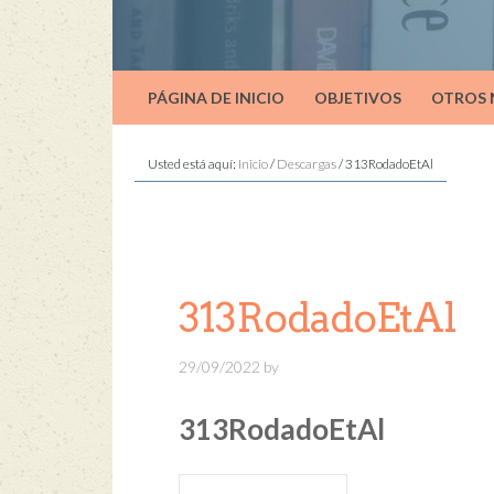
PÁGINA DE INICIO
OBJETIVOS
OTROS
Usted está aquí:
Inicio
/
Descargas
/
313RodadoEtAl
313RodadoEtAl
29/09/2022
by
313RodadoEtAl