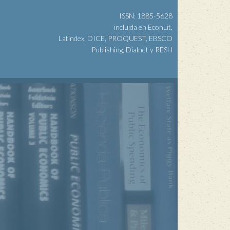
ISSN: 1885-5628
incluida en EconLit,
Latindex, DICE, PROQUEST, EBSCO
Publishing, Dialnet y RESH