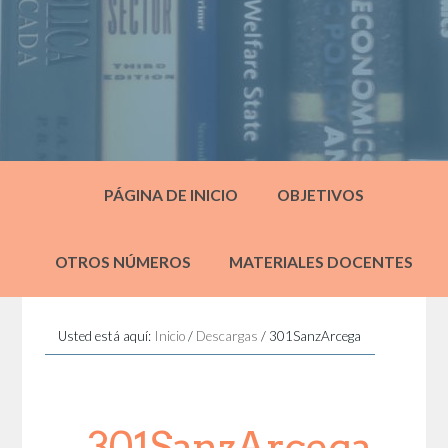
PÁGINA DE INICIO
OBJETIVOS
OTROS NÚMEROS
MATERIALES DOCENTES
Usted está aquí:
Inicio
/
Descargas
/
301SanzArcega
301SanzArcega