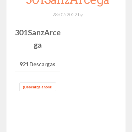
28/02/2022
by
301SanzArce
ga
921
Descargas
¡Descarga ahora!