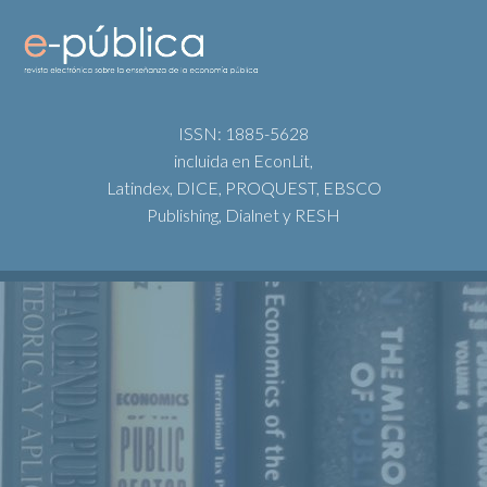
ISSN: 1885-5628
incluida en EconLit,
Latindex, DICE, PROQUEST, EBSCO
Publishing, Dialnet y RESH