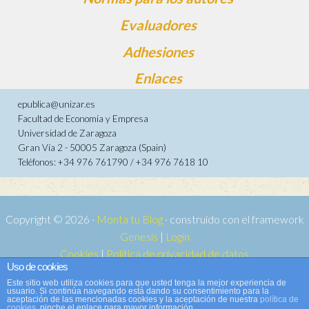
Evaluadores
Adhesiones
Enlaces
epublica@unizar.es
Facultad de Economía y Empresa
Universidad de Zaragoza
Gran Vía 2 - 50005 Zaragoza (Spain)
Teléfonos: +34 976 761790 / +34 976 7618 10
Copyright © 2026 ·
Monta tu Blog
· construido con el framework
Genesis
|
Login
Cookies
|
Política de privacidad de datos
Uso de cookies
Copyright © 2026 ·
Tema para e-publica 2
on
Genesis Framework
·
Este sitio web utiliza cookies para que usted tenga la mejor experiencia de
WordPress
·
Acceder
usuario. Si continúa navegando está dando su consentimiento para la
aceptación de las mencionadas cookies y la aceptación de nuestra
política de
cookies
, pinche el enlace para mayor información.