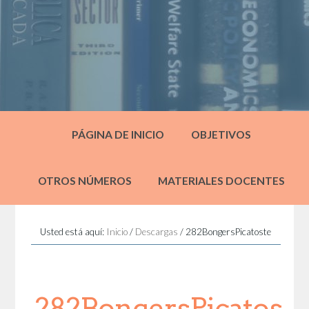
PÁGINA DE INICIO
OBJETIVOS
OTROS NÚMEROS
MATERIALES DOCENTES
Usted está aquí:
Inicio
/
Descargas
/
282BongersPicatoste
282BongersPicatos