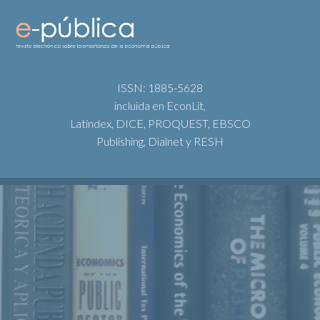
ISSN: 1885-5628
incluida en EconLit,
Latindex, DICE, PROQUEST, EBSCO
Publishing, Dialnet y RESH