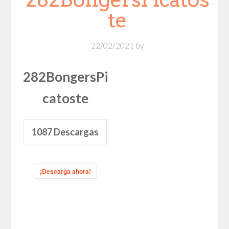
te
22/02/2021
by
282BongersPi
catoste
1087
Descargas
¡Descarga ahora!