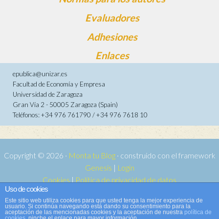
Evaluadores
Adhesiones
Enlaces
epublica@unizar.es
Facultad de Economía y Empresa
Universidad de Zaragoza
Gran Vía 2 - 50005 Zaragoza (Spain)
Teléfonos: +34 976 761790 / +34 976 7618 10
Copyright © 2026 ·
Monta tu Blog
· construido con el framework
Genesis
|
Login
Cookies
|
Política de privacidad de datos
Uso de cookies
Copyright © 2026 ·
Tema para e-publica 2
on
Genesis Framework
·
Este sitio web utiliza cookies para que usted tenga la mejor experiencia de
WordPress
·
Acceder
usuario. Si continúa navegando está dando su consentimiento para la
aceptación de las mencionadas cookies y la aceptación de nuestra
política de
cookies
, pinche el enlace para mayor información.