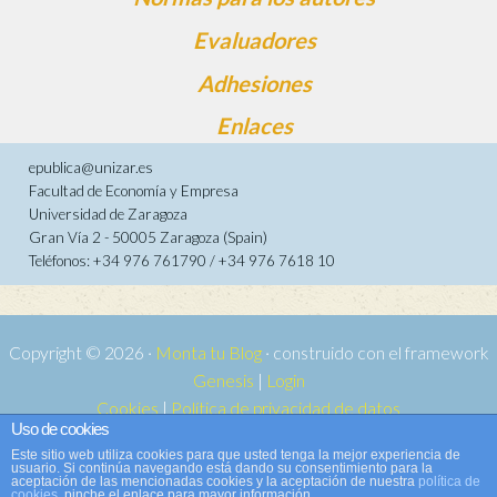
Evaluadores
Adhesiones
Enlaces
epublica@unizar.es
Facultad de Economía y Empresa
Universidad de Zaragoza
Gran Vía 2 - 50005 Zaragoza (Spain)
Teléfonos: +34 976 761790 / +34 976 7618 10
Copyright © 2026 ·
Monta tu Blog
· construido con el framework
Genesis
|
Login
Cookies
|
Política de privacidad de datos
Uso de cookies
Copyright © 2026 ·
Tema para e-publica 2
on
Genesis Framework
·
Este sitio web utiliza cookies para que usted tenga la mejor experiencia de
WordPress
·
Acceder
usuario. Si continúa navegando está dando su consentimiento para la
aceptación de las mencionadas cookies y la aceptación de nuestra
política de
cookies
, pinche el enlace para mayor información.