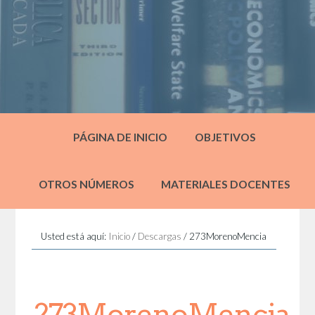
PÁGINA DE INICIO
OBJETIVOS
OTROS NÚMEROS
MATERIALES DOCENTES
Usted está aquí:
Inicio
/
Descargas
/
273MorenoMencia
273MorenoMencia