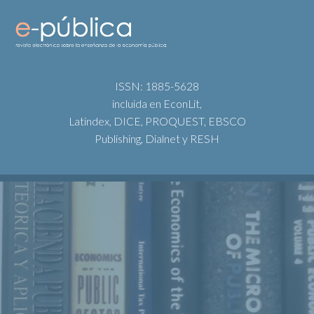
ISSN: 1885-5628
incluida en EconLit,
Latindex, DICE, PROQUEST, EBSCO
Publishing, Dialnet y RESH