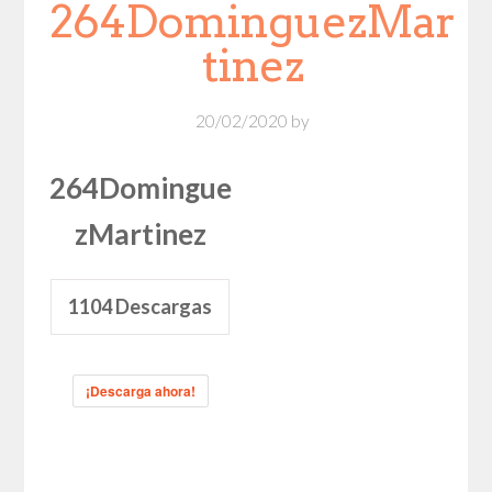
264DominguezMar
tinez
20/02/2020
by
264Domingue
zMartinez
1104
Descargas
¡Descarga ahora!