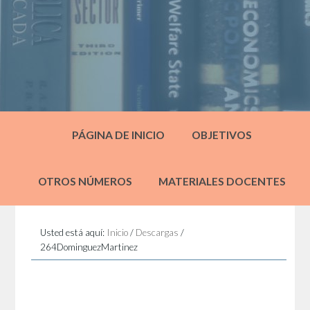
PÁGINA DE INICIO
OBJETIVOS
OTROS NÚMEROS
MATERIALES DOCENTES
Usted está aquí:
Inicio
/
Descargas
/
264DominguezMartinez