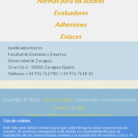
Normas para los autores
Evaluadores
Adhesiones
Enlaces
epublica@unizar.es
Facultad de Economía y Empresa
Universidad de Zaragoza
Gran Vía 2 - 50005 Zaragoza (Spain)
Teléfonos: +34 976 761790 / +34 976 7618 10
Copyright © 2026 ·
Monta tu Blog
· construido con el framework
Genesis
|
Login
Cookies
|
Política de privacidad de datos
Uso de cookies
Copyright © 2026 ·
Tema para e-publica 2
on
Genesis Framework
·
Este sitio web utiliza cookies para que usted tenga la mejor experiencia de
WordPress
·
Acceder
usuario. Si continúa navegando está dando su consentimiento para la
aceptación de las mencionadas cookies y la aceptación de nuestra
política de