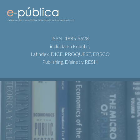
ISSN: 1885-5628
incluida en EconLit,
Latindex, DICE, PROQUEST, EBSCO
Publishing, Dialnet y RESH