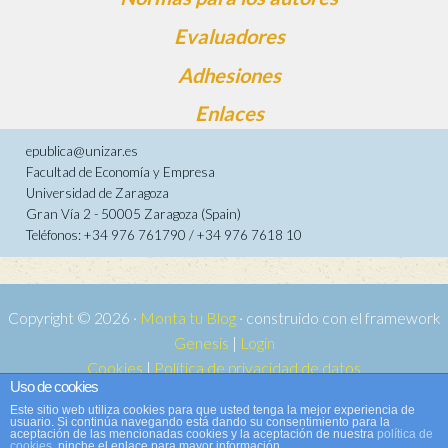
Evaluadores
Adhesiones
Enlaces
epublica@unizar.es
Facultad de Economía y Empresa
Universidad de Zaragoza
Gran Vía 2 - 50005 Zaragoza (Spain)
Teléfonos: +34 976 761790 / +34 976 7618 10
Copyright © 2026 ·
Monta tu Blog
· construido con el framework
Genesis
|
Login
Cookies
|
Política de privacidad de datos
Uso de cookies
Copyright © 2026 ·
Tema para e-publica 2
on
Genesis Framework
·
Este sitio web utiliza cookies para que usted tenga la mejor experiencia de
WordPress
·
Acceder
usuario. Si continúa navegando está dando su consentimiento para la
aceptación de las mencionadas cookies y la aceptación de nuestra
política de
cookies
, pinche el enlace para mayor información.