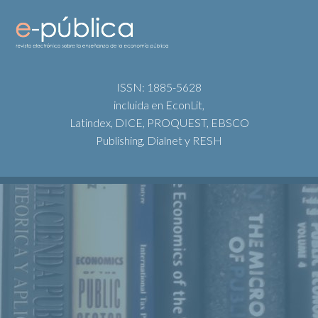
ISSN: 1885-5628
incluida en EconLit,
Latindex, DICE, PROQUEST, EBSCO
Publishing, Dialnet y RESH