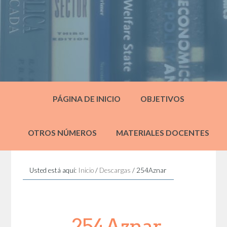
PÁGINA DE INICIO
OBJETIVOS
OTROS NÚMEROS
MATERIALES DOCENTES
Usted está aquí:
Inicio
/
Descargas
/
254Aznar
254Aznar