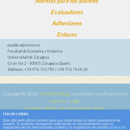
Normas para los autores
Evaluadores
Adhesiones
Enlaces
epublica@unizar.es
Facultad de Economía y Empresa
Universidad de Zaragoza
Gran Vía 2 - 50005 Zaragoza (Spain)
Teléfonos: +34 976 761790 / +34 976 7618 10
Copyright © 2026 ·
Monta tu Blog
· construido con el framework
Genesis
|
Login
Cookies
|
Política de privacidad de datos
Uso de cookies
Copyright © 2026 ·
Tema para e-publica 2
on
Genesis Framework
·
Este sitio web utiliza cookies para que usted tenga la mejor experiencia de
WordPress
·
Acceder
usuario. Si continúa navegando está dando su consentimiento para la
aceptación de las mencionadas cookies y la aceptación de nuestra
política de