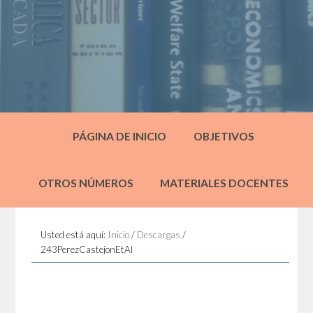
PÁGINA DE INICIO
OBJETIVOS
OTROS NÚMEROS
MATERIALES DOCENTES
Usted está aquí:
Inicio
/
Descargas
/
243PerezCastejonEtAl