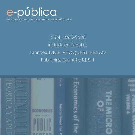
ISSN: 1885-5628
incluida en EconLit,
Latindex, DICE, PROQUEST, EBSCO
Publishing, Dialnet y RESH