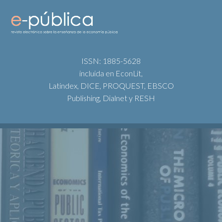
ISSN: 1885-5628
incluida en EconLit,
Latindex, DICE, PROQUEST, EBSCO
Publishing, Dialnet y RESH