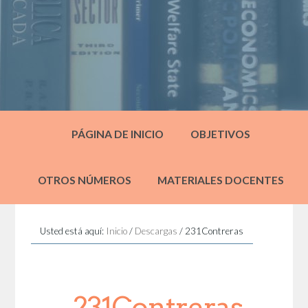
PÁGINA DE INICIO
OBJETIVOS
OTROS NÚMEROS
MATERIALES DOCENTES
Usted está aquí:
Inicio
/
Descargas
/
231Contreras
231Contreras