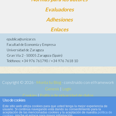
Evaluadores
Adhesiones
Enlaces
epublica@unizar.es
Facultad de Economía y Empresa
Universidad de Zaragoza
Gran Vía 2 - 50005 Zaragoza (Spain)
Teléfonos: +34 976 761790 / +34 976 7618 10
Copyright © 2026 ·
Monta tu Blog
· construido con el framework
Genesis
|
Login
Cookies
|
Política de privacidad de datos
Uso de cookies
Copyright © 2026 ·
Tema para e-publica 2
on
Genesis Framework
·
Este sitio web utiliza cookies para que usted tenga la mejor experiencia de
WordPress
·
Acceder
usuario. Si continúa navegando está dando su consentimiento para la
aceptación de las mencionadas cookies y la aceptación de nuestra
política de
cookies
, pinche el enlace para mayor información.