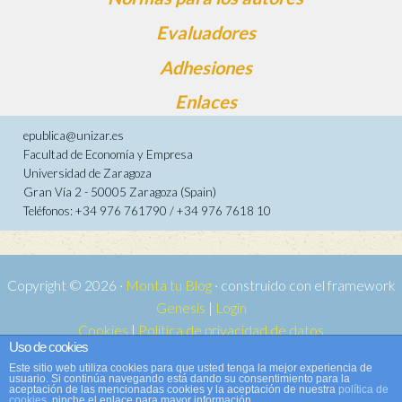
Evaluadores
Adhesiones
Enlaces
epublica@unizar.es
Facultad de Economía y Empresa
Universidad de Zaragoza
Gran Vía 2 - 50005 Zaragoza (Spain)
Teléfonos: +34 976 761790 / +34 976 7618 10
Copyright © 2026 ·
Monta tu Blog
· construido con el framework
Genesis
|
Login
Cookies
|
Política de privacidad de datos
Uso de cookies
Copyright © 2026 ·
Tema para e-publica 2
on
Genesis Framework
·
Este sitio web utiliza cookies para que usted tenga la mejor experiencia de
WordPress
·
Acceder
usuario. Si continúa navegando está dando su consentimiento para la
aceptación de las mencionadas cookies y la aceptación de nuestra
política de
cookies
, pinche el enlace para mayor información.