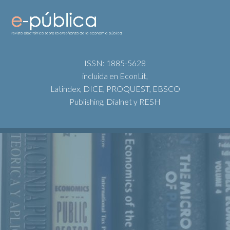
ISSN: 1885-5628
incluida en EconLit,
Latindex, DICE, PROQUEST, EBSCO
Publishing, Dialnet y RESH