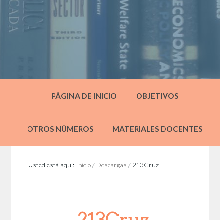
PÁGINA DE INICIO
OBJETIVOS
OTROS NÚMEROS
MATERIALES DOCENTES
Usted está aquí:
Inicio
/
Descargas
/
213Cruz
213Cruz