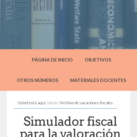
PÁGINA DE INICIO
OBJETIVOS
OTROS NÚMEROS
MATERIALES DOCENTES
Usted está aquí:
Inicio
/
Archivo de vacaciones fiscales
Simulador fiscal
para la valoración