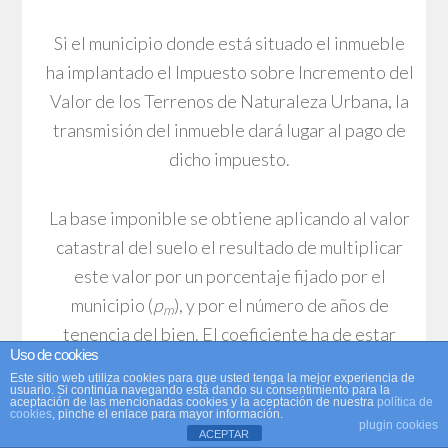
Si el municipio donde está situado el inmueble
ha implantado el Impuesto sobre Incremento del
Valor de los Terrenos de Naturaleza Urbana, la
transmisión del inmueble dará lugar al pago de
dicho impuesto.
La base imponible se obtiene aplicando al valor
catastral del suelo el resultado de multiplicar
este valor por un porcentaje fijado por el
municipio (
p
), y por el número de años de
m
tenencia del bien. El coeficiente ha de estar
Uso de cookies
comprendido, según la normativa vigente, entre
Este sitio web utiliza cookies para que usted tenga la mejor experiencia de
el 3 y el 3,7%, y el número de años a computar no
usuario. Si continúa navegando está dando su consentimiento para la
aceptación de las mencionadas cookies y la aceptación de nuestra
política de
cookies
, pinche el enlace para mayor información.
podrá ser superior a 20. Suponiendo que el valor
plugin cookies
ACEPTAR