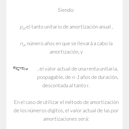
Siendo:
p
el tanto unitario de amortización anual ,
al
n
, número años en que se llevará a cabo la
a
amortización, y
, el valor actual de una renta unitaria,
pospagable, de
n-1
años de duración,
descontada al tanto r.
En el caso de utilizar el método de amortización
de los números dígitos, el valor actual de las por
amortizaciones será: