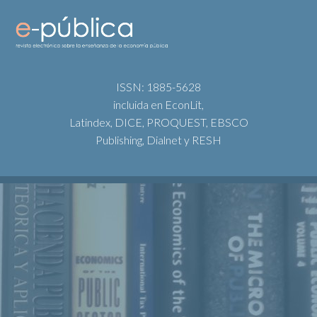
ISSN: 1885-5628
incluida en EconLit,
Latindex, DICE, PROQUEST, EBSCO
Publishing, Dialnet y RESH