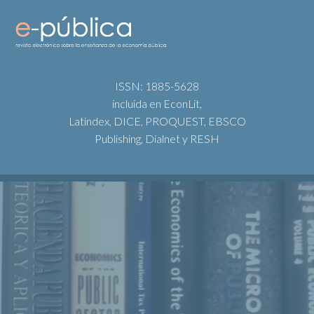
ISSN: 1885-5628
incluida en EconLit,
Latindex, DICE, PROQUEST, EBSCO
Publishing, Dialnet y RESH