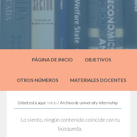
PÁGINA DE INICIO
OBJETIVOS
OTROS NÚMEROS
MATERIALES DOCENTES
Usted está aquí:
Inicio
/
Archivo de university internship
Lo siento, ningún contenido coincide con tu
búsqueda.