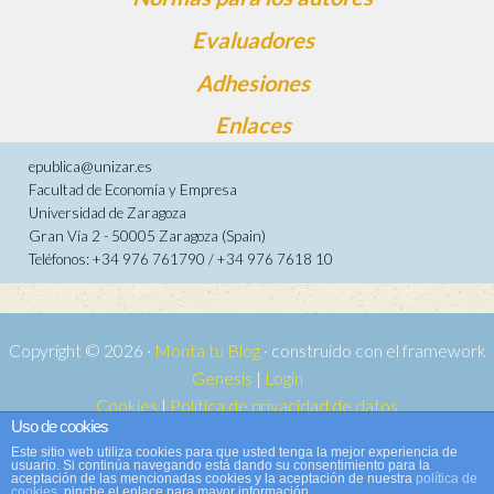
Evaluadores
Adhesiones
Enlaces
epublica@unizar.es
Facultad de Economía y Empresa
Universidad de Zaragoza
Gran Vía 2 - 50005 Zaragoza (Spain)
Teléfonos: +34 976 761790 / +34 976 7618 10
Copyright © 2026 ·
Monta tu Blog
· construido con el framework
Genesis
|
Login
Cookies
|
Política de privacidad de datos
Uso de cookies
Copyright © 2026 ·
Tema para e-publica 2
on
Genesis Framework
·
Este sitio web utiliza cookies para que usted tenga la mejor experiencia de
WordPress
·
Acceder
usuario. Si continúa navegando está dando su consentimiento para la
aceptación de las mencionadas cookies y la aceptación de nuestra
política de
cookies
, pinche el enlace para mayor información.