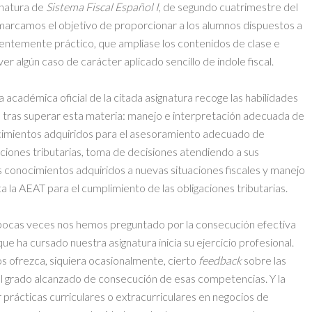
gnatura de
Sistema Fiscal Español I
, de segundo cuatrimestre del
marcamos el objetivo de proporcionar a los alumnos dispuestos a
nentemente práctico, que ampliase los contenidos de clase e
ver algún caso de carácter aplicado sencillo de índole fiscal.
a académica oficial de la citada asignatura recoge las habilidades
 tras superar esta materia: manejo e interpretación adecuada de
conocimientos adquiridos para el asesoramiento adecuado de
ciones tributarias, toma de decisiones atendiendo a sus
os conocimientos adquiridos a nuevas situaciones fiscales y manejo
ta la AEAT para el cumplimiento de las obligaciones tributarias.
pocas veces nos hemos preguntado por la consecución efectiva
 ha cursado nuestra asignatura inicia su ejercicio profesional.
s ofrezca, siquiera ocasionalmente, cierto
feedback
sobre las
l grado alcanzado de consecución de esas competencias. Y la
r prácticas curriculares o extracurriculares en negocios de