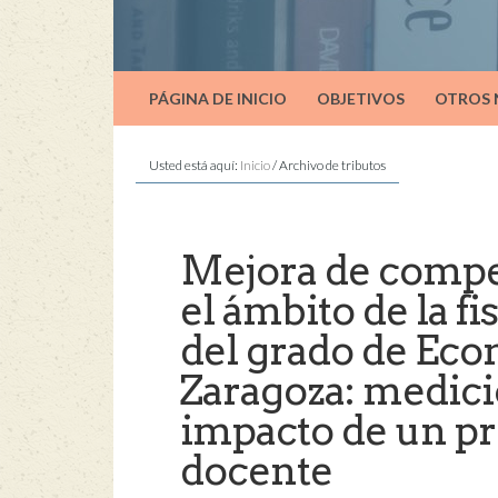
PÁGINA DE INICIO
OBJETIVOS
OTROS
Usted está aquí:
Inicio
/
Archivo de tributos
Mejora de compe
el ámbito de la f
del grado de Eco
Zaragoza: medic
impacto de un p
docente