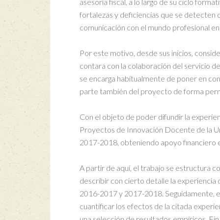
asesoría fiscal, a lo largo de su ciclo for
fortalezas y deficiencias que se detecten 
comunicación con el mundo profesional en e
Por este motivo, desde sus inicios, consi
contara con la colaboración del servicio 
se encarga habitualmente de poner en co
parte también del proyecto de forma per
Con el objeto de poder difundir la experie
Proyectos de Innovación Docente de la U
2017-2018, obteniendo apoyo financiero 
A partir de aquí, el trabajo se estructura 
describir con cierto detalle la experienc
2016-2017 y 2017-2018. Seguidamente, ex
cuantificar los efectos de la citada exper
una selección de resultados empíricos. Fin