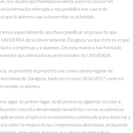
mativo, nos da una oportunidad excelente para reconocer las
con la formación ofertada y nos posibilita ese cauce de
l que lo alumnos van a desarrollar su actividad.
deramos especialmente oportuno planificar un proyecto que
de UNIVERSA de la Universidad de Zaragoza, ya que éste es el que
ntacto a empresas y a alumnos. De esta manera, han formado
manente dos orientadoras profesionales de UNIVERSA.
ncia, se presentó el proyecto a la convocatoria regular de
niversidad de Zaragoza, tanto en el curso 2016-2017 como en
en sendas ocasiones.
como sigue. En primer lugar, dedicaremos la siguiente sección a
ia docente concreta desarrollada durante los cursos académicos
plicaremos el ejercicio econométrico planteado para detectar y
iencia sobre la mejora de las competencias abordadas, incluyendo
almente, ofrecemos al lector una valoración global de la