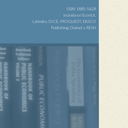
ISSN: 1885-5628
incluida en EconLit,
Latindex, DICE, PROQUEST, EBSCO
Publishing, Dialnet y RESH