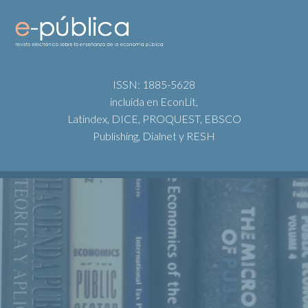
ISSN: 1885-5628
incluida en EconLit,
Latindex, DICE, PROQUEST, EBSCO
Publishing, Dialnet y RESH