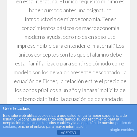
en esta literatura. El único requisito mínimo es
haber cursado antes una asignatura
introductoria de microeconomía. Tener
conocimientos básicos de macroeconomía
moderna ayuda, pero no es en absoluto
imprescindible para entender el material.” Los
únicos conceptos con los que el alumno debe
estar familiarizado para sentirse cómodo con el
modelo son los de valor presente descontado, la
ecuación de Fisher, la relación entre el precio de
los bonos públicos a un año y la tasa implícita de
retorno del título, la ecuación de demanda de
dinero, el factor de descuento y el señoreaje. La
Uso de cookies
mayoría de estos elementos son introducidos en
Este sitio web utiliza cookies para que usted tenga la mejor experiencia de
usuario. Si continúa navegando está dando su consentimiento para la
aceptación de las mencionadas cookies y la aceptación de nuestra
política de
las asignaturas de macroeconomía intermedia
cookies
, pinche el enlace para mayor información.
plugin cookies
ACEPTAR
que el alumno ve durante la carrera. En el caso