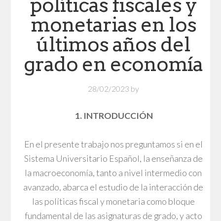
políticas fiscales y
monetarias en los
últimos años del
grado en economía
28/02/2023
by
1. INTRODUCCIÓN
En el presente trabajo nos preguntamos si en el
Sistema Universitario Español, la enseñanza de
la macroeconomía, tanto a nivel intermedio con
avanzado, abarca el estudio de la interacción de
las políticas fiscal y monetaria como bloque
fundamental de las asignaturas de grado, y acto