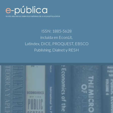
ISSN: 1885-5628
incluida en EconLit,
Latindex, DICE, PROQUEST, EBSCO
Publishing, Dialnet y RESH