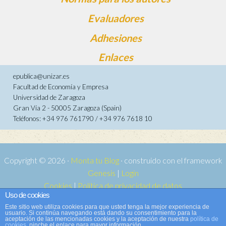
Evaluadores
Adhesiones
Enlaces
epublica@unizar.es
Facultad de Economía y Empresa
Universidad de Zaragoza
Gran Vía 2 - 50005 Zaragoza (Spain)
Teléfonos: +34 976 761790 / +34 976 7618 10
Copyright © 2026 ·
Monta tu Blog
· construido con el framework
Genesis
|
Login
Cookies
|
Política de privacidad de datos
Uso de cookies
Copyright © 2026 ·
Tema para e-publica 2
on
Genesis Framework
·
Este sitio web utiliza cookies para que usted tenga la mejor experiencia de
WordPress
·
Acceder
usuario. Si continúa navegando está dando su consentimiento para la
aceptación de las mencionadas cookies y la aceptación de nuestra
política de
cookies
, pinche el enlace para mayor información.