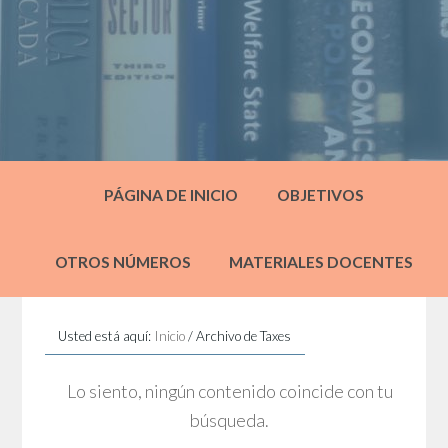
PÁGINA DE INICIO
OBJETIVOS
OTROS NÚMEROS
MATERIALES DOCENTES
Usted está aquí:
Inicio
/
Archivo de Taxes
Lo siento, ningún contenido coincide con tu
búsqueda.