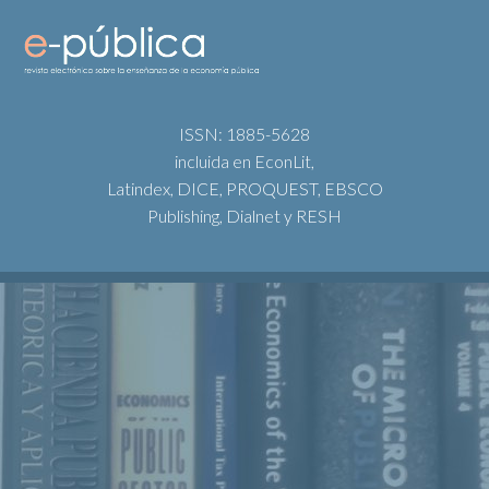
ISSN: 1885-5628
incluida en EconLit,
Latindex, DICE, PROQUEST, EBSCO
Publishing, Dialnet y RESH