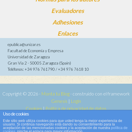
Evaluadores
Adhesiones
Enlaces
epublica@unizar.es
Facultad de Economía y Empresa
Universidad de Zaragoza
Gran Vía 2 - 50005 Zaragoza (Spain)
Teléfonos: +34 976 761790 / +34 976 7618 10
Copyright © 2026 ·
Monta tu Blog
· construido con el framework
Genesis
|
Login
Cookies
|
Política de privacidad de datos
Uso de cookies
Copyright © 2026 ·
Tema para e-publica 2
on
Genesis Framework
·
Este sitio web utiliza cookies para que usted tenga la mejor experiencia de
WordPress
·
Acceder
usuario. Si continúa navegando está dando su consentimiento para la
aceptación de las mencionadas cookies y la aceptación de nuestra
política de
cookies
, pinche el enlace para mayor información.