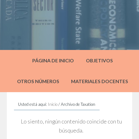
PÁGINA DE INICIO
OBJETIVOS
OTROS NÚMEROS
MATERIALES DOCENTES
Usted está aquí:
Inicio
/
Archivo de Taxation
Lo siento, ningún contenido coincide con tu
búsqueda.