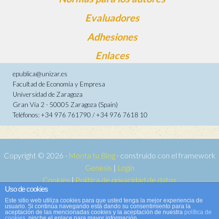
Evaluadores
Adhesiones
Enlaces
epublica@unizar.es
Facultad de Economía y Empresa
Universidad de Zaragoza
Gran Vía 2 - 50005 Zaragoza (Spain)
Teléfonos: +34 976 761790 / +34 976 7618 10
Copyright © 2026 ·
Monta tu Blog
· construido con el framework
Genesis
|
Login
Cookies
|
Política de privacidad de datos
Uso de cookies
Copyright © 2026 ·
Tema para e-publica 2
on
Genesis Framework
·
Este sitio web utiliza cookies para que usted tenga la mejor experiencia de
WordPress
·
Acceder
usuario. Si continúa navegando está dando su consentimiento para la
aceptación de las mencionadas cookies y la aceptación de nuestra
política de
cookies
, pinche el enlace para mayor información.