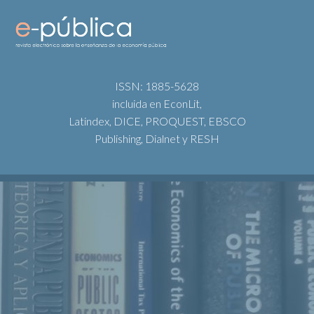
ISSN: 1885-5628
incluida en EconLit,
Latindex, DICE, PROQUEST, EBSCO
Publishing, Dialnet y RESH