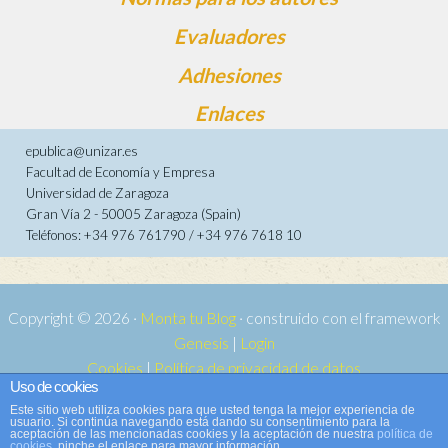
Evaluadores
Adhesiones
Enlaces
epublica@unizar.es
Facultad de Economía y Empresa
Universidad de Zaragoza
Gran Vía 2 - 50005 Zaragoza (Spain)
Teléfonos: +34 976 761790 / +34 976 7618 10
Copyright © 2026 ·
Monta tu Blog
· construido con el framework
Genesis
|
Login
Cookies
|
Política de privacidad de datos
Uso de cookies
Copyright © 2026 ·
Tema para e-publica 2
on
Genesis Framework
·
Este sitio web utiliza cookies para que usted tenga la mejor experiencia de
WordPress
·
Acceder
usuario. Si continúa navegando está dando su consentimiento para la
aceptación de las mencionadas cookies y la aceptación de nuestra
política de
cookies
, pinche el enlace para mayor información.