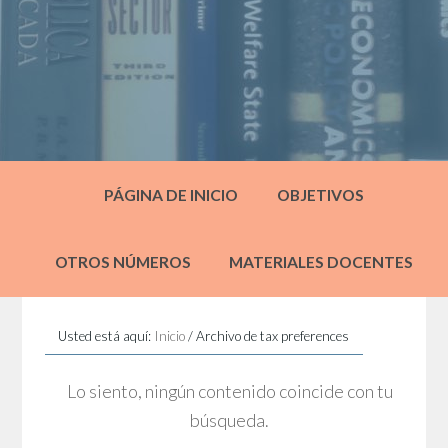
PÁGINA DE INICIO
OBJETIVOS
OTROS NÚMEROS
MATERIALES DOCENTES
Usted está aquí:
Inicio
/
Archivo de tax preferences
Lo siento, ningún contenido coincide con tu
búsqueda.