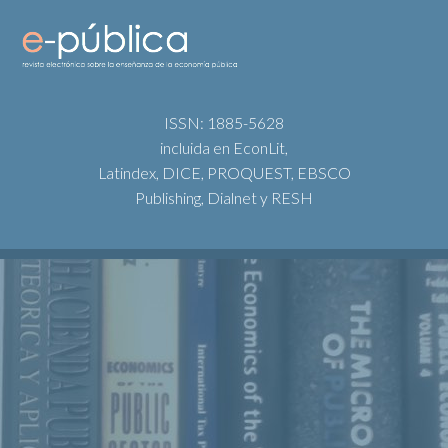
ISSN: 1885-5628
incluida en EconLit,
Latindex, DICE, PROQUEST, EBSCO
Publishing, Dialnet y RESH