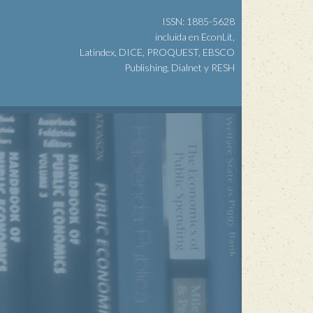
ISSN: 1885-5628
incluida en EconLit,
Latindex, DICE, PROQUEST, EBSCO
Publishing, Dialnet y RESH