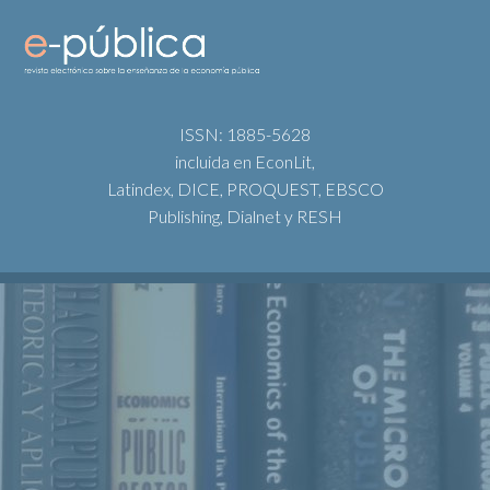
ISSN: 1885-5628
incluida en EconLit,
Latindex, DICE, PROQUEST, EBSCO
Publishing, Dialnet y RESH