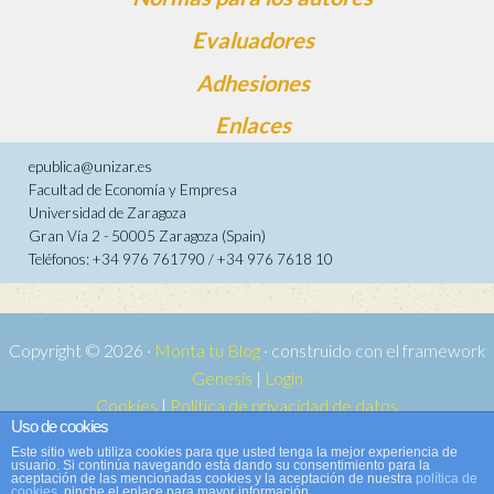
Evaluadores
Adhesiones
Enlaces
epublica@unizar.es
Facultad de Economía y Empresa
Universidad de Zaragoza
Gran Vía 2 - 50005 Zaragoza (Spain)
Teléfonos: +34 976 761790 / +34 976 7618 10
Copyright © 2026 ·
Monta tu Blog
· construido con el framework
Genesis
|
Login
Cookies
|
Política de privacidad de datos
Uso de cookies
Copyright © 2026 ·
Tema para e-publica 2
on
Genesis Framework
·
Este sitio web utiliza cookies para que usted tenga la mejor experiencia de
WordPress
·
Acceder
usuario. Si continúa navegando está dando su consentimiento para la
aceptación de las mencionadas cookies y la aceptación de nuestra
política de
cookies
, pinche el enlace para mayor información.