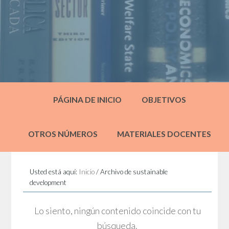
PÁGINA DE INICIO
OBJETIVOS
OTROS NÚMEROS
MATERIALES DOCENTES
Usted está aquí:
Inicio
/
Archivo de sustainable
development
Lo siento, ningún contenido coincide con tu
búsqueda.