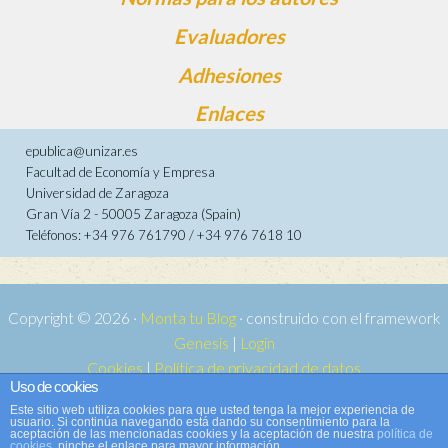
Evaluadores
Adhesiones
Enlaces
epublica@unizar.es
Facultad de Economía y Empresa
Universidad de Zaragoza
Gran Vía 2 - 50005 Zaragoza (Spain)
Teléfonos: +34 976 761790 / +34 976 7618 10
Copyright © 2026 ·
Monta tu Blog
· construido con el framework
Genesis
|
Login
Cookies
|
Política de privacidad de datos
Uso de cookies
Copyright © 2026 ·
Tema para e-publica 2
on
Genesis Framework
·
Este sitio web utiliza cookies para que usted tenga la mejor experiencia de
WordPress
·
Acceder
usuario. Si continúa navegando está dando su consentimiento para la
aceptación de las mencionadas cookies y la aceptación de nuestra
política de
cookies
, pinche el enlace para mayor información.