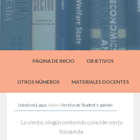
PÁGINA DE INICIO
OBJETIVOS
OTROS NÚMEROS
MATERIALES DOCENTES
Usted está aquí:
Inicio
/
Archivo de Student's opinion
Lo siento, ningún contenido coincide con tu
búsqueda.