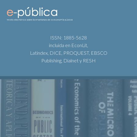
ISSN: 1885-5628
incluida en EconLit,
Latindex, DICE, PROQUEST, EBSCO
Publishing, Dialnet y RESH