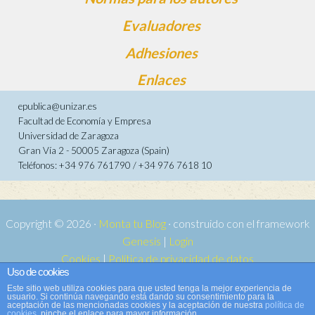
Evaluadores
Adhesiones
Enlaces
epublica@unizar.es
Facultad de Economía y Empresa
Universidad de Zaragoza
Gran Vía 2 - 50005 Zaragoza (Spain)
Teléfonos: +34 976 761790 / +34 976 7618 10
Copyright © 2026 ·
Monta tu Blog
· construido con el framework
Genesis
|
Login
Cookies
|
Política de privacidad de datos
Uso de cookies
Copyright © 2026 ·
Tema para e-publica 2
on
Genesis Framework
·
Este sitio web utiliza cookies para que usted tenga la mejor experiencia de
WordPress
·
Acceder
usuario. Si continúa navegando está dando su consentimiento para la
aceptación de las mencionadas cookies y la aceptación de nuestra
política de
cookies
, pinche el enlace para mayor información.