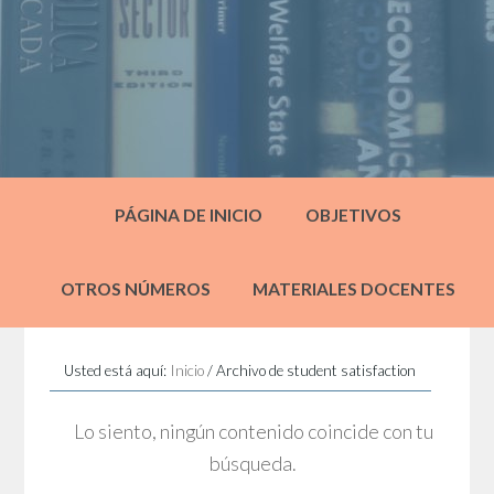
PÁGINA DE INICIO
OBJETIVOS
OTROS NÚMEROS
MATERIALES DOCENTES
Usted está aquí:
Inicio
/
Archivo de student satisfaction
Lo siento, ningún contenido coincide con tu
búsqueda.