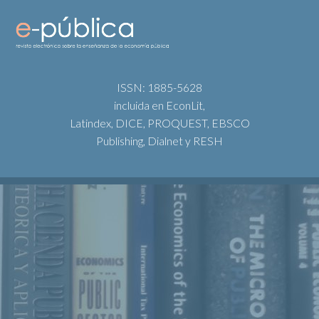
ISSN: 1885-5628
incluida en EconLit,
Latindex, DICE, PROQUEST, EBSCO
Publishing, Dialnet y RESH