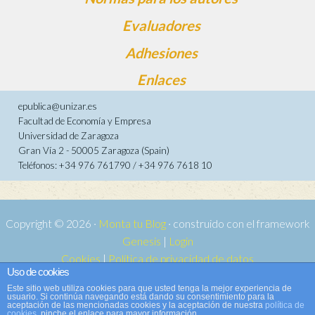
Evaluadores
Adhesiones
Enlaces
epublica@unizar.es
Facultad de Economía y Empresa
Universidad de Zaragoza
Gran Vía 2 - 50005 Zaragoza (Spain)
Teléfonos: +34 976 761790 / +34 976 7618 10
Copyright © 2026 ·
Monta tu Blog
· construido con el framework
Genesis
|
Login
Cookies
|
Política de privacidad de datos
Uso de cookies
Copyright © 2026 ·
Tema para e-publica 2
on
Genesis Framework
·
Este sitio web utiliza cookies para que usted tenga la mejor experiencia de
WordPress
·
Acceder
usuario. Si continúa navegando está dando su consentimiento para la
aceptación de las mencionadas cookies y la aceptación de nuestra
política de
cookies
, pinche el enlace para mayor información.