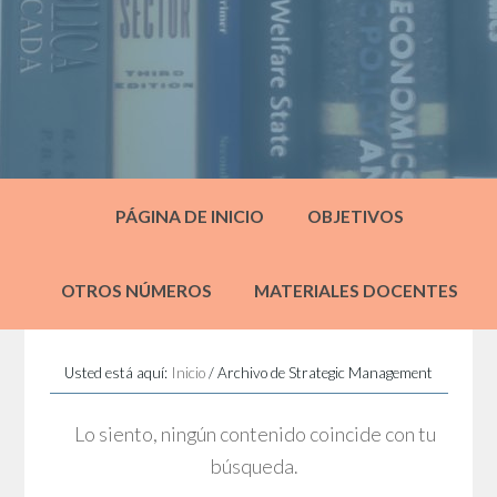
PÁGINA DE INICIO
OBJETIVOS
OTROS NÚMEROS
MATERIALES DOCENTES
Usted está aquí:
Inicio
/
Archivo de Strategic Management
Lo siento, ningún contenido coincide con tu
búsqueda.