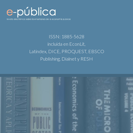
ISSN: 1885-5628
incluida en EconLit,
Latindex, DICE, PROQUEST, EBSCO
Publishing, Dialnet y RESH