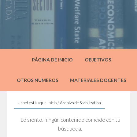
PÁGINA DE INICIO
OBJETIVOS
OTROS NÚMEROS
MATERIALES DOCENTES
Usted está aquí:
Inicio
/
Archivo de Stabilization
Lo siento, ningún contenido coincide con tu
búsqueda.