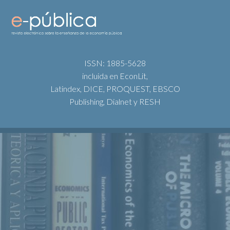
ISSN: 1885-5628
incluida en EconLit,
Latindex, DICE, PROQUEST, EBSCO
Publishing, Dialnet y RESH