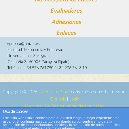
Evaluadores
Adhesiones
Enlaces
epublica@unizar.es
Facultad de Economía y Empresa
Universidad de Zaragoza
Gran Vía 2 - 50005 Zaragoza (Spain)
Teléfonos: +34 976 761790 / +34 976 7618 10
Copyright © 2026 ·
Monta tu Blog
· construido con el framework
Genesis
|
Login
Cookies
|
Política de privacidad de datos
Uso de cookies
Copyright © 2026 ·
Tema para e-publica 2
on
Genesis Framework
·
Este sitio web utiliza cookies para que usted tenga la mejor experiencia de
WordPress
·
Acceder
usuario. Si continúa navegando está dando su consentimiento para la
aceptación de las mencionadas cookies y la aceptación de nuestra
política de
cookies
, pinche el enlace para mayor información.