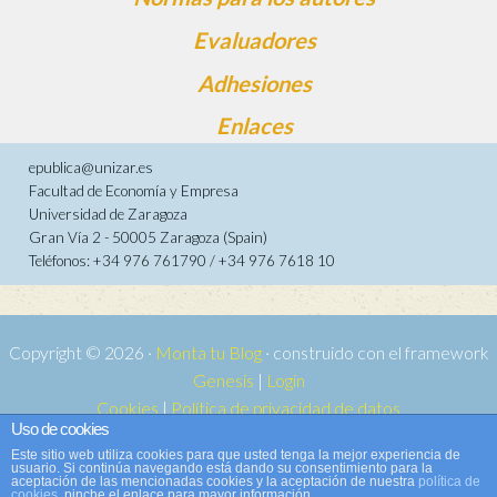
Evaluadores
Adhesiones
Enlaces
epublica@unizar.es
Facultad de Economía y Empresa
Universidad de Zaragoza
Gran Vía 2 - 50005 Zaragoza (Spain)
Teléfonos: +34 976 761790 / +34 976 7618 10
Copyright © 2026 ·
Monta tu Blog
· construido con el framework
Genesis
|
Login
Cookies
|
Política de privacidad de datos
Uso de cookies
Copyright © 2026 ·
Tema para e-publica 2
on
Genesis Framework
·
Este sitio web utiliza cookies para que usted tenga la mejor experiencia de
WordPress
·
Acceder
usuario. Si continúa navegando está dando su consentimiento para la
aceptación de las mencionadas cookies y la aceptación de nuestra
política de
cookies
, pinche el enlace para mayor información.