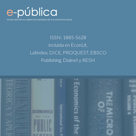
ISSN: 1885-5628
incluida en EconLit,
Latindex, DICE, PROQUEST, EBSCO
Publishing, Dialnet y RESH