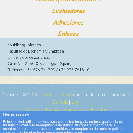
Evaluadores
Adhesiones
Enlaces
epublica@unizar.es
Facultad de Economía y Empresa
Universidad de Zaragoza
Gran Vía 2 - 50005 Zaragoza (Spain)
Teléfonos: +34 976 761790 / +34 976 7618 10
Copyright © 2026 ·
Monta tu Blog
· construido con el framework
Genesis
|
Login
Cookies
|
Política de privacidad de datos
Uso de cookies
Copyright © 2026 ·
Tema para e-publica 2
on
Genesis Framework
·
Este sitio web utiliza cookies para que usted tenga la mejor experiencia de
WordPress
·
Acceder
usuario. Si continúa navegando está dando su consentimiento para la
aceptación de las mencionadas cookies y la aceptación de nuestra
política de
cookies
, pinche el enlace para mayor información.