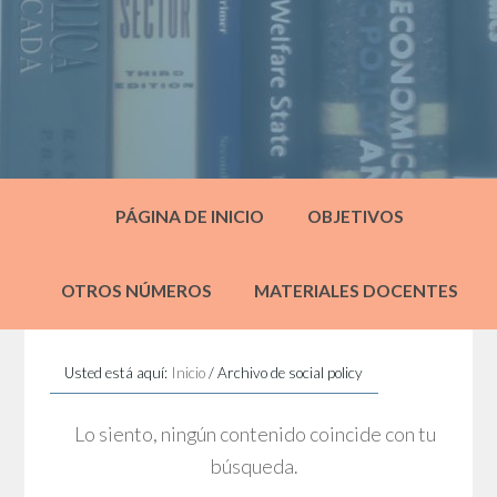
PÁGINA DE INICIO
OBJETIVOS
OTROS NÚMEROS
MATERIALES DOCENTES
Usted está aquí:
Inicio
/
Archivo de social policy
Lo siento, ningún contenido coincide con tu
búsqueda.