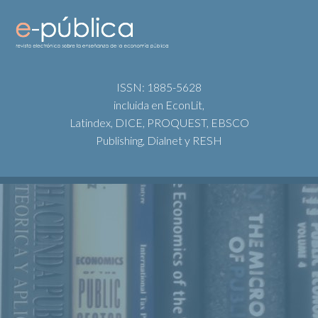
ISSN: 1885-5628
incluida en EconLit,
Latindex, DICE, PROQUEST, EBSCO
Publishing, Dialnet y RESH