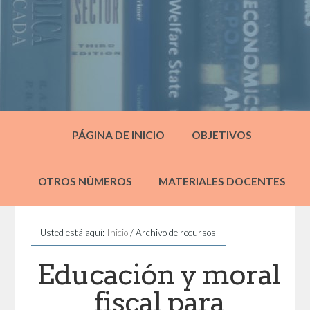
PÁGINA DE INICIO
OBJETIVOS
OTROS NÚMEROS
MATERIALES DOCENTES
Usted está aquí:
Inicio
/
Archivo de recursos
Educación y moral
fiscal para