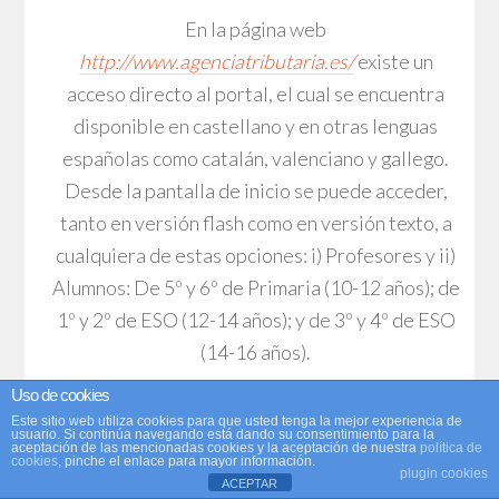
En la página web
http://www.agenciatributaria.es/
existe un
acceso directo al portal, el cual se encuentra
disponible en castellano y en otras lenguas
españolas como catalán, valenciano y gallego.
Desde la pantalla de inicio se puede acceder,
tanto en versión flash como en versión texto, a
cualquiera de estas opciones: i) Profesores y ii)
Alumnos: De 5º y 6º de Primaria (10-12 años); de
1º y 2º de ESO (12-14 años); y de 3º y 4º de ESO
(14-16 años).
Uso de cookies
Este sitio web utiliza cookies para que usted tenga la mejor experiencia de
usuario. Si continúa navegando está dando su consentimiento para la
aceptación de las mencionadas cookies y la aceptación de nuestra
política de
cookies
, pinche el enlace para mayor información.
plugin cookies
Figura 1. Portal de Educación Cívico-
ACEPTAR