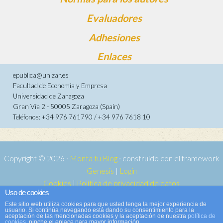
Evaluadores
Adhesiones
Enlaces
epublica@unizar.es
Facultad de Economía y Empresa
Universidad de Zaragoza
Gran Vía 2 - 50005 Zaragoza (Spain)
Teléfonos: +34 976 761790 / +34 976 7618 10
Copyright © 2026 ·
Monta tu Blog
· construido con el framework
Genesis
|
Login
Cookies
|
Política de privacidad de datos
Uso de cookies
Copyright © 2026 ·
Tema para e-publica 2
on
Genesis Framework
·
Este sitio web utiliza cookies para que usted tenga la mejor experiencia de
WordPress
·
Acceder
usuario. Si continúa navegando está dando su consentimiento para la
aceptación de las mencionadas cookies y la aceptación de nuestra
política de
cookies
, pinche el enlace para mayor información.