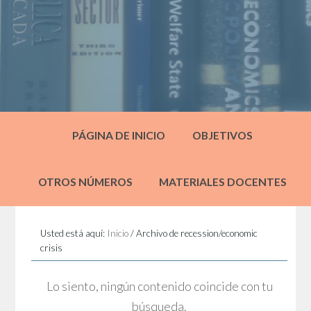
PÁGINA DE INICIO
OBJETIVOS
OTROS NÚMEROS
MATERIALES DOCENTES
Usted está aquí:
Inicio
/
Archivo de recession/economic
crisis
Lo siento, ningún contenido coincide con tu
búsqueda.