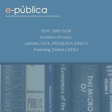
ISSN: 1885-5628
incluida en EconLit,
Latindex, DICE, PROQUEST, EBSCO
Publishing, Dialnet y RESH