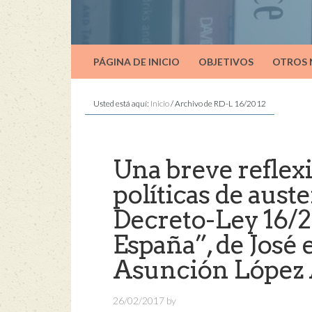
PÁGINA DE INICIO
OBJETIVOS
OTROS
Usted está aquí:
Inicio
/
Archivo de RD-L 16/2012
Una breve reflexi
políticas de auste
Decreto-Ley 16/20
España”, de José 
Asunción López 
26/02/2017
by