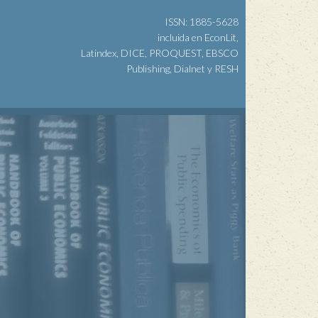
ISSN: 1885-5628
incluida en EconLit,
Latindex, DICE, PROQUEST, EBSCO
Publishing, Dialnet y RESH