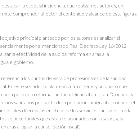
destacar la especial incidencia, que realizan los autores, en
ermite comprender al lector el contenido y alcance de ésta figura a
bjetivo principal planteado por los autores es analizar el
 esencialmente por el mencionado Real Decreto Ley 16/2012,
lizar la efectividad de la aludida reforma en aras a la
guía el gobierno.
 referencia los puntos de vista de profesionales de la sanidad
eral. En este sentido, se plantean cuatro ítems y un quinto que
a con la polémica reforma sanitaria. Dichos ítems son: “Conocer la
rvicios sanitarios por parte de la población inmigrante; conocer el
r posibles diferencias en el uso de los servicios sanitarios con la
tos socioculturales que están relacionados con la salud; y, la
n aras a lograr la consolidación fiscal”.