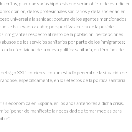
descritos, plantean varías hipótesis que serán objeto de estudio en
como: opinión, de los profesionales sanitarios y de la sociedad en
 acceso universal a la sanidad; postura de los agentes mencionados
 que se ha llevado a cabo; perspectiva acerca de la posible
los inmigrantes respecto al resto de la población; percepciones
s abusos de los servicios sanitarios por parte de los inmigrantes;
o a la efectividad de la nueva política sanitaria, en términos de
 del siglo XXI”, comienza con un estudio general de la situación de
rándose, específicamente, en los efectos de la política sanitaria
crisis económica en España, en los años anteriores a dicha crisis.
ermite “poner de manifiesto la necesidad de tomar medias para
ible”.