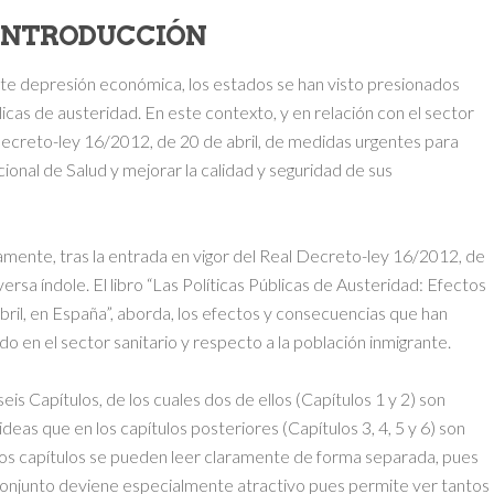
 INTRODUCCIÓN
rte depresión económica, los estados se han visto presionados
icas de austeridad. En este contexto, y en relación con el sector
 Decreto-ley 16/2012, de 20 de abril, de medidas urgentes para
cional de Salud y mejorar la calidad y seguridad de sus
amente, tras la entrada en vigor del Real Decreto-ley 16/2012, de
ersa índole. El libro “Las Políticas Públicas de Austeridad: Efectos
ril, en España”, aborda, los efectos y consecuencias que han
do en el sector sanitario y respecto a la población inmigrante.
seis Capítulos, de los cuales dos de ellos (Capítulos 1 y 2) son
ideas que en los capítulos posteriores (Capítulos 3, 4, 5 y 6) son
los capítulos se pueden leer claramente de forma separada, pues
conjunto deviene especialmente atractivo pues permite ver tantos