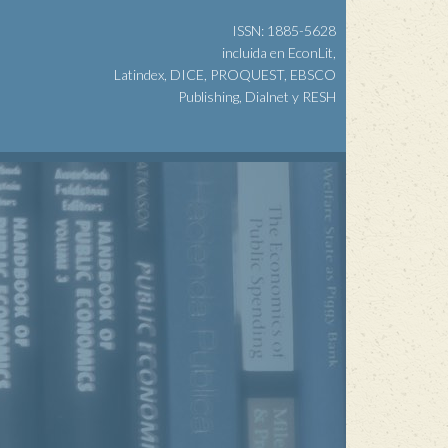
ISSN: 1885-5628
incluida en EconLit,
Latindex, DICE, PROQUEST, EBSCO
Publishing, Dialnet y RESH