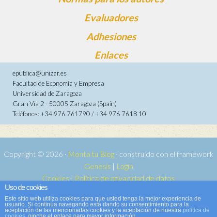
Evaluadores
Adhesiones
Enlaces
epublica@unizar.es
Facultad de Economía y Empresa
Universidad de Zaragoza
Gran Vía 2 - 50005 Zaragoza (Spain)
Teléfonos: +34 976 761790 / +34 976 7618 10
Copyright © 2026 ·
Monta tu Blog
· construido con el framework
Genesis
|
Login
Cookies
|
Política de privacidad de datos
Uso de cookies
Copyright © 2026 ·
Tema para e-publica 2
on
Genesis Framework
·
Este sitio web utiliza cookies para que usted tenga la mejor experiencia de
WordPress
·
Acceder
usuario. Si continúa navegando está dando su consentimiento para la
aceptación de las mencionadas cookies y la aceptación de nuestra
política de
cookies
, pinche el enlace para mayor información.