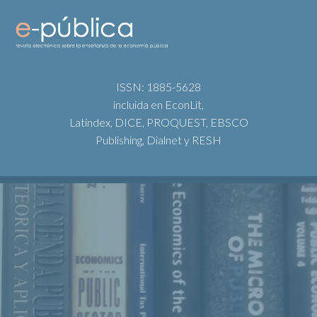
ISSN: 1885-5628
incluida en EconLit,
Latindex, DICE, PROQUEST, EBSCO
Publishing, Dialnet y RESH