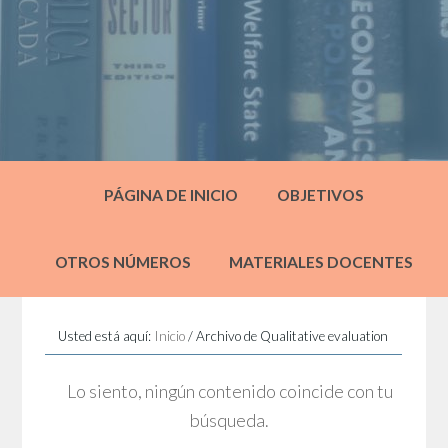
PÁGINA DE INICIO
OBJETIVOS
OTROS NÚMEROS
MATERIALES DOCENTES
Usted está aquí:
Inicio
/
Archivo de Qualitative evaluation
Lo siento, ningún contenido coincide con tu
búsqueda.