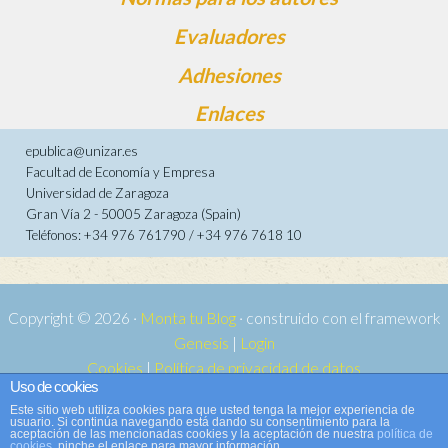
Evaluadores
Adhesiones
Enlaces
epublica@unizar.es
Facultad de Economía y Empresa
Universidad de Zaragoza
Gran Vía 2 - 50005 Zaragoza (Spain)
Teléfonos: +34 976 761790 / +34 976 7618 10
Copyright © 2026 ·
Monta tu Blog
· construido con el framework
Genesis
|
Login
Cookies
|
Política de privacidad de datos
Uso de cookies
Copyright © 2026 ·
Tema para e-publica 2
on
Genesis Framework
·
Este sitio web utiliza cookies para que usted tenga la mejor experiencia de
WordPress
·
Acceder
usuario. Si continúa navegando está dando su consentimiento para la
aceptación de las mencionadas cookies y la aceptación de nuestra
política de
cookies
, pinche el enlace para mayor información.