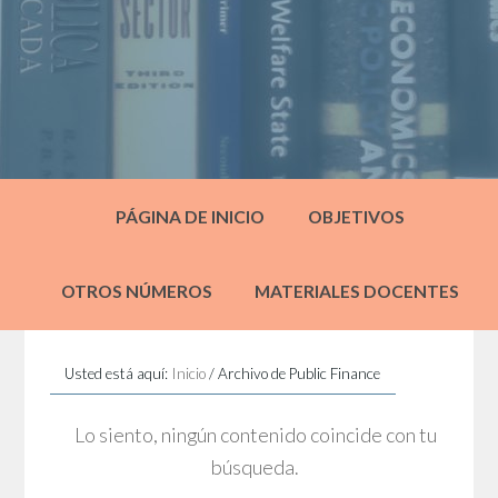
PÁGINA DE INICIO
OBJETIVOS
OTROS NÚMEROS
MATERIALES DOCENTES
Usted está aquí:
Inicio
/
Archivo de Public Finance
Lo siento, ningún contenido coincide con tu
búsqueda.