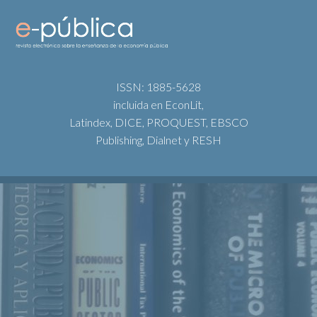
ISSN: 1885-5628
incluida en EconLit,
Latindex, DICE, PROQUEST, EBSCO
Publishing, Dialnet y RESH