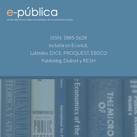
ISSN: 1885-5628
incluida en EconLit,
Latindex, DICE, PROQUEST, EBSCO
Publishing, Dialnet y RESH