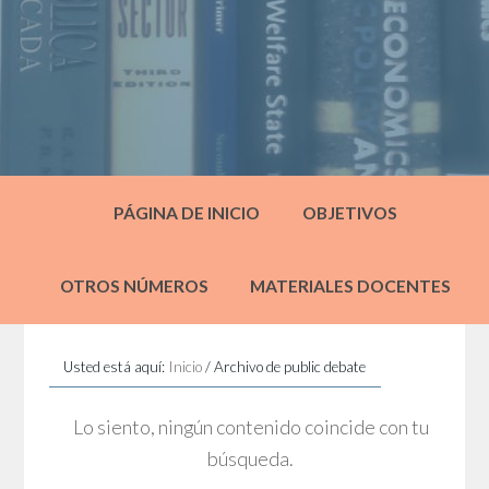
PÁGINA DE INICIO
OBJETIVOS
OTROS NÚMEROS
MATERIALES DOCENTES
Usted está aquí:
Inicio
/
Archivo de public debate
Lo siento, ningún contenido coincide con tu
búsqueda.