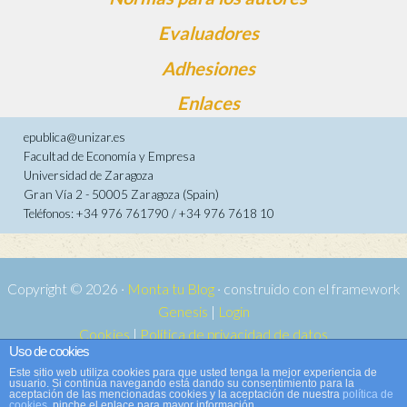
Evaluadores
Adhesiones
Enlaces
epublica@unizar.es
Facultad de Economía y Empresa
Universidad de Zaragoza
Gran Vía 2 - 50005 Zaragoza (Spain)
Teléfonos: +34 976 761790 / +34 976 7618 10
Copyright © 2026 ·
Monta tu Blog
· construido con el framework
Genesis
|
Login
Cookies
|
Política de privacidad de datos
Uso de cookies
Copyright © 2026 ·
Tema para e-publica 2
on
Genesis Framework
·
Este sitio web utiliza cookies para que usted tenga la mejor experiencia de
WordPress
·
Acceder
usuario. Si continúa navegando está dando su consentimiento para la
aceptación de las mencionadas cookies y la aceptación de nuestra
política de
cookies
, pinche el enlace para mayor información.