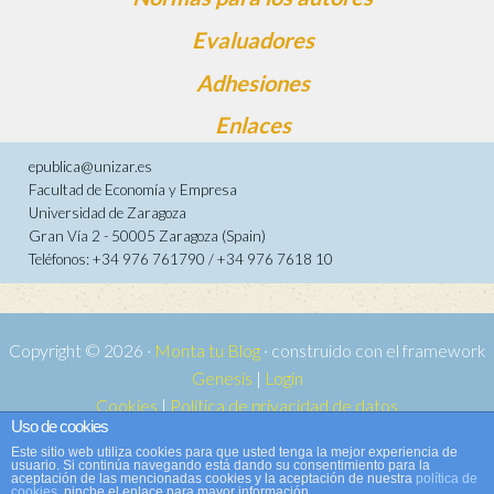
Evaluadores
Adhesiones
Enlaces
epublica@unizar.es
Facultad de Economía y Empresa
Universidad de Zaragoza
Gran Vía 2 - 50005 Zaragoza (Spain)
Teléfonos: +34 976 761790 / +34 976 7618 10
Copyright © 2026 ·
Monta tu Blog
· construido con el framework
Genesis
|
Login
Cookies
|
Política de privacidad de datos
Uso de cookies
Copyright © 2026 ·
Tema para e-publica 2
on
Genesis Framework
·
Este sitio web utiliza cookies para que usted tenga la mejor experiencia de
WordPress
·
Acceder
usuario. Si continúa navegando está dando su consentimiento para la
aceptación de las mencionadas cookies y la aceptación de nuestra
política de
cookies
, pinche el enlace para mayor información.