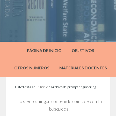
PÁGINA DE INICIO
OBJETIVOS
OTROS NÚMEROS
MATERIALES DOCENTES
Usted está aquí:
Inicio
/
Archivo de prompt engineering
Lo siento, ningún contenido coincide con tu
búsqueda.