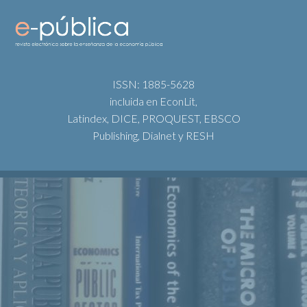
ISSN: 1885-5628
incluida en EconLit,
Latindex, DICE, PROQUEST, EBSCO
Publishing, Dialnet y RESH