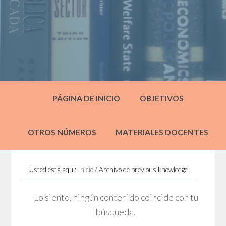
PÁGINA DE INICIO
OBJETIVOS
OTROS NÚMEROS
MATERIALES DOCENTES
Usted está aquí:
Inicio
/
Archivo de previous knowledge
Lo siento, ningún contenido coincide con tu
búsqueda.