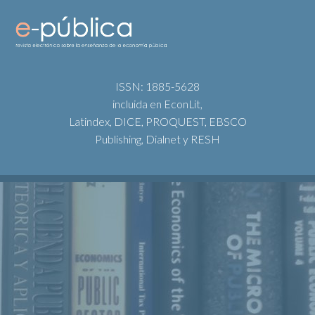
ISSN: 1885-5628
incluida en EconLit,
Latindex, DICE, PROQUEST, EBSCO
Publishing, Dialnet y RESH