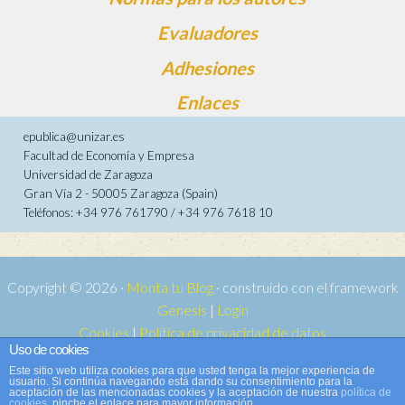
Evaluadores
Adhesiones
Enlaces
epublica@unizar.es
Facultad de Economía y Empresa
Universidad de Zaragoza
Gran Vía 2 - 50005 Zaragoza (Spain)
Teléfonos: +34 976 761790 / +34 976 7618 10
Copyright © 2026 ·
Monta tu Blog
· construido con el framework
Genesis
|
Login
Cookies
|
Política de privacidad de datos
Uso de cookies
Copyright © 2026 ·
Tema para e-publica 2
on
Genesis Framework
·
Este sitio web utiliza cookies para que usted tenga la mejor experiencia de
WordPress
·
Acceder
usuario. Si continúa navegando está dando su consentimiento para la
aceptación de las mencionadas cookies y la aceptación de nuestra
política de
cookies
, pinche el enlace para mayor información.