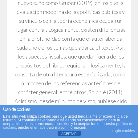
nuevo cuño como Gruber (2019), en los que la
evaluación moderna de las políticas públicas y
su vínculo con la teoría económica ocupan un
lugar central. Lógicamente, existen diferencias
en la profundidad con la que el autor aborda
cada uno de los temas que abarca el texto. Así,
los aspectos fiscales, que quedan fuera de los
propósitos del libro, requieren, lógicamente, la
consulta de otra literatura especializada, como,
al margen de las referencias anteriores de
carácter general, entre otros, Salanié (2011).
Asimismo, desde mi punto de vista, hubiese sido
Uso de cookies
deseable una mayor integración entre la
Este sitio web utiliza cookies para que usted tenga la mejor experiencia de
discusión de los efectos del EB sobre los
usuario. Si continúa navegando está dando su consentimiento para la
aceptación de las mencionadas cookies y la aceptación de nuestra
política de
incentivos sobre la oferta laboral y la
cookies
, pinche el enlace para mayor información.
plugin cookies
ACEPTAR
acumulación de capital y el impacto en el