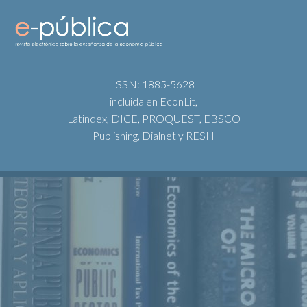
ISSN: 1885-5628
incluida en EconLit,
Latindex, DICE, PROQUEST, EBSCO
Publishing, Dialnet y RESH