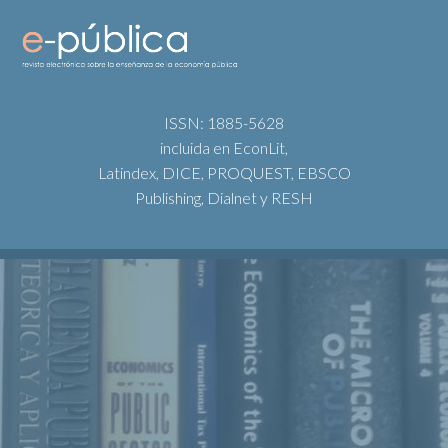
ISSN: 1885-5628
incluida en EconLit,
Latindex, DICE, PROQUEST, EBSCO
Publishing, Dialnet y RESH