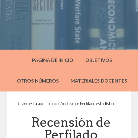
PÁGINA DE INICIO
OBJETIVOS
OTROS NÚMEROS
MATERIALES DOCENTES
Usted está aquí:
Inicio
/
Archivo de Perfilado estadístico
Recensión de
Perfilado