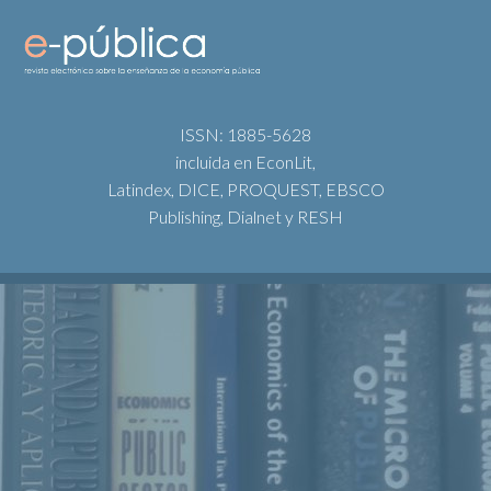
ISSN: 1885-5628
incluida en EconLit,
Latindex, DICE, PROQUEST, EBSCO
Publishing, Dialnet y RESH