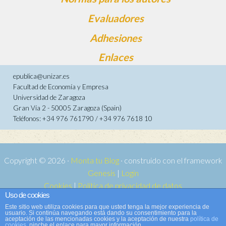
Evaluadores
Adhesiones
Enlaces
epublica@unizar.es
Facultad de Economía y Empresa
Universidad de Zaragoza
Gran Vía 2 - 50005 Zaragoza (Spain)
Teléfonos: +34 976 761790 / +34 976 7618 10
Copyright © 2026 ·
Monta tu Blog
· construido con el framework
Genesis
|
Login
Cookies
|
Política de privacidad de datos
Uso de cookies
Copyright © 2026 ·
Tema para e-publica 2
on
Genesis Framework
·
Este sitio web utiliza cookies para que usted tenga la mejor experiencia de
WordPress
·
Acceder
usuario. Si continúa navegando está dando su consentimiento para la
aceptación de las mencionadas cookies y la aceptación de nuestra
política de
cookies
, pinche el enlace para mayor información.