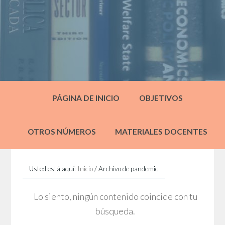
PÁGINA DE INICIO
OBJETIVOS
OTROS NÚMEROS
MATERIALES DOCENTES
Usted está aquí:
Inicio
/
Archivo de pandemic
Lo siento, ningún contenido coincide con tu
búsqueda.