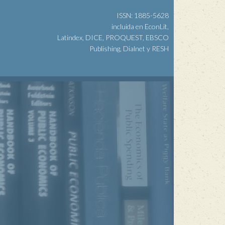
ISSN: 1885-5628
incluida en EconLit,
Latindex, DICE, PROQUEST, EBSCO
Publishing, Dialnet y RESH