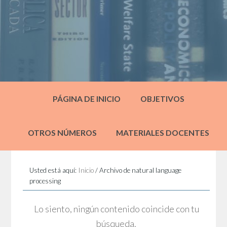
PÁGINA DE INICIO
OBJETIVOS
OTROS NÚMEROS
MATERIALES DOCENTES
Usted está aquí:
Inicio
/
Archivo de natural language
processing
Lo siento, ningún contenido coincide con tu
búsqueda.