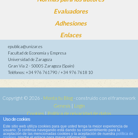
Evaluadores
Adhesiones
Enlaces
epublica@unizar.es
Facultad de Economía y Empresa
Universidad de Zaragoza
Gran Vía 2 - 50005 Zaragoza (Spain)
Teléfonos: +34 976 761790 / +34 976 7618 10
Copyright © 2026 ·
Monta tu Blog
· construido con el framework
Genesis
|
Login
Cookies
|
Política de privacidad de datos
Uso de cookies
Copyright © 2026 ·
Tema para e-publica 2
on
Genesis Framework
·
Este sitio web utiliza cookies para que usted tenga la mejor experiencia de
WordPress
·
Acceder
usuario. Si continúa navegando está dando su consentimiento para la
aceptación de las mencionadas cookies y la aceptación de nuestra
política de
cookies
, pinche el enlace para mayor información.