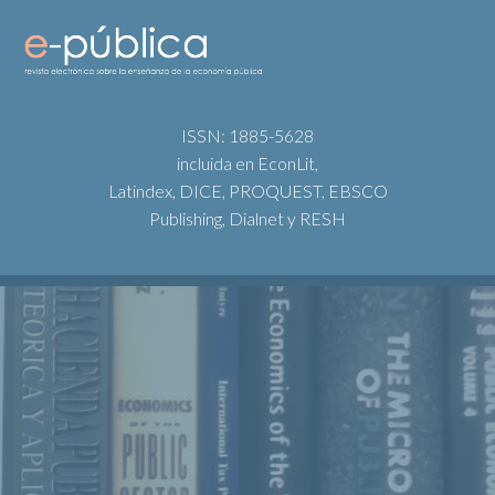
ISSN: 1885-5628
incluida en EconLit,
Latindex, DICE, PROQUEST, EBSCO
Publishing, Dialnet y RESH