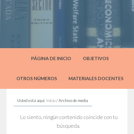
PÁGINA DE INICIO
OBJETIVOS
OTROS NÚMEROS
MATERIALES DOCENTES
Usted está aquí:
Inicio
/
Archivo de media
Lo siento, ningún contenido coincide con tu
búsqueda.