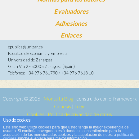
Evaluadores
Adhesiones
Enlaces
epublica@unizar.es
Facultad de Economía y Empresa
Universidad de Zaragoza
Gran Vía 2 - 50005 Zaragoza (Spain)
Teléfonos: +34 976 761790 / +34 976 7618 10
Copyright © 2026 ·
Monta tu Blog
· construido con el framework
Genesis
|
Login
Cookies
|
Política de privacidad de datos
Uso de cookies
Copyright © 2026 ·
Tema para e-publica 2
on
Genesis Framework
·
Este sitio web utiliza cookies para que usted tenga la mejor experiencia de
WordPress
·
Acceder
usuario. Si continúa navegando está dando su consentimiento para la
aceptación de las mencionadas cookies y la aceptación de nuestra
política de
cookies
, pinche el enlace para mayor información.