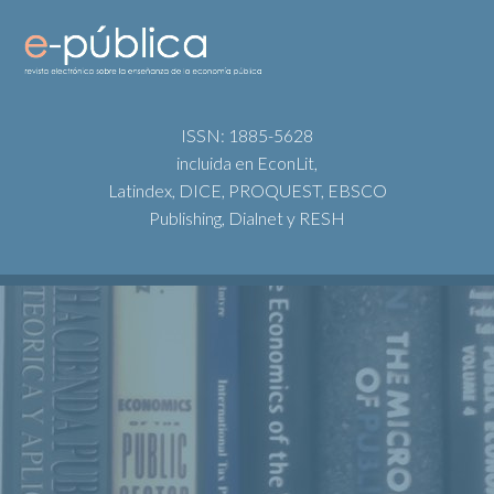
ISSN: 1885-5628
incluida en EconLit,
Latindex, DICE, PROQUEST, EBSCO
Publishing, Dialnet y RESH