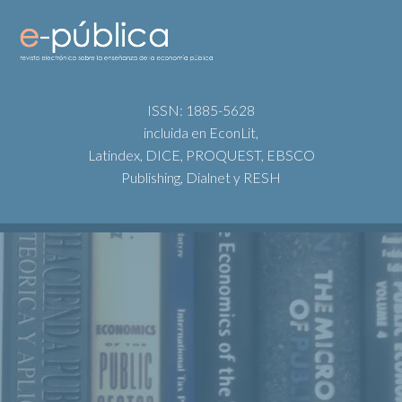
ISSN: 1885-5628
incluida en EconLit,
Latindex, DICE, PROQUEST, EBSCO
Publishing, Dialnet y RESH