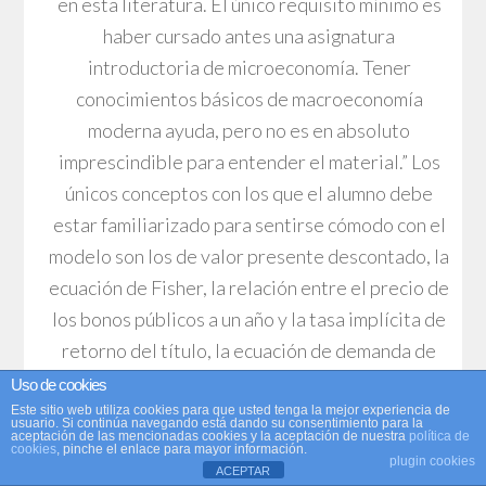
en esta literatura. El único requisito mínimo es
haber cursado antes una asignatura
introductoria de microeconomía. Tener
conocimientos básicos de macroeconomía
moderna ayuda, pero no es en absoluto
imprescindible para entender el material.” Los
únicos conceptos con los que el alumno debe
estar familiarizado para sentirse cómodo con el
modelo son los de valor presente descontado, la
ecuación de Fisher, la relación entre el precio de
los bonos públicos a un año y la tasa implícita de
retorno del título, la ecuación de demanda de
dinero, el factor de descuento y el señoreaje. La
Uso de cookies
mayoría de estos elementos son introducidos en
Este sitio web utiliza cookies para que usted tenga la mejor experiencia de
usuario. Si continúa navegando está dando su consentimiento para la
aceptación de las mencionadas cookies y la aceptación de nuestra
política de
las asignaturas de macroeconomía intermedia
cookies
, pinche el enlace para mayor información.
plugin cookies
ACEPTAR
que el alumno ve durante la carrera. En el caso