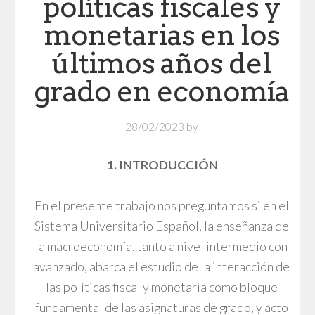
políticas fiscales y
monetarias en los
últimos años del
grado en economía
28/02/2023
by
1. INTRODUCCIÓN
En el presente trabajo nos preguntamos si en el
Sistema Universitario Español, la enseñanza de
la macroeconomía, tanto a nivel intermedio con
avanzado, abarca el estudio de la interacción de
las políticas fiscal y monetaria como bloque
fundamental de las asignaturas de grado, y acto