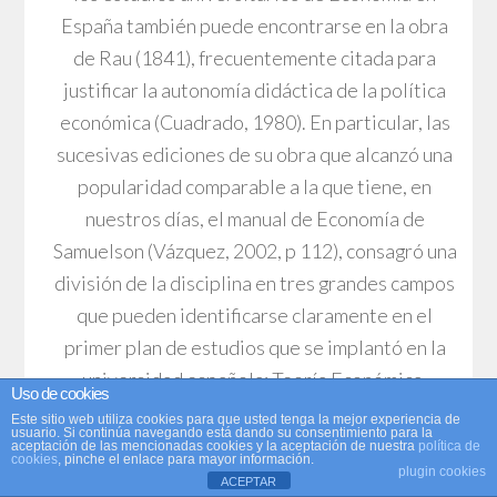
España también puede encontrarse en la obra
de Rau (1841), frecuentemente citada para
justificar la autonomía didáctica de la política
económica (Cuadrado, 1980). En particular, las
sucesivas ediciones de su obra que alcanzó una
popularidad comparable a la que tiene, en
nuestros días, el manual de Economía de
Samuelson (Vázquez, 2002, p 112), consagró una
división de la disciplina en tres grandes campos
que pueden identificarse claramente en el
primer plan de estudios que se implantó en la
universidad española: Teoría Económica,
Uso de cookies
Política Económica y Finanzas (Hacienda
Este sitio web utiliza cookies para que usted tenga la mejor experiencia de
usuario. Si continúa navegando está dando su consentimiento para la
Pública).
aceptación de las mencionadas cookies y la aceptación de nuestra
política de
cookies
, pinche el enlace para mayor información.
plugin cookies
ACEPTAR