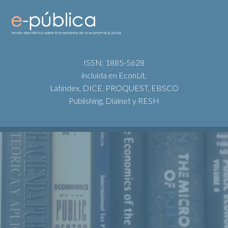
ISSN: 1885-5628
incluida en EconLit,
Latindex, DICE, PROQUEST, EBSCO
Publishing, Dialnet y RESH