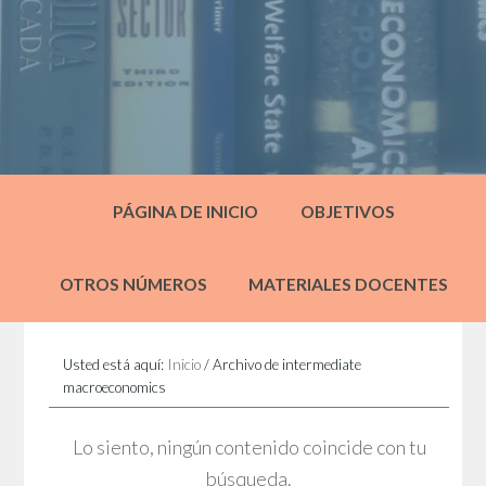
PÁGINA DE INICIO
OBJETIVOS
OTROS NÚMEROS
MATERIALES DOCENTES
Usted está aquí:
Inicio
/
Archivo de intermediate
macroeconomics
Lo siento, ningún contenido coincide con tu
búsqueda.