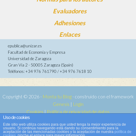
Evaluadores
Adhesiones
Enlaces
epublica@unizar.es
Facultad de Economía y Empresa
Universidad de Zaragoza
Gran Vía 2 - 50005 Zaragoza (Spain)
Teléfonos: +34 976 761790 / +34 976 7618 10
Copyright © 2026 ·
Monta tu Blog
· construido con el framework
Genesis
|
Login
Cookies
|
Política de privacidad de datos
Uso de cookies
Copyright © 2026 ·
Tema para e-publica 2
on
Genesis Framework
·
Este sitio web utiliza cookies para que usted tenga la mejor experiencia de
WordPress
·
Acceder
usuario. Si continúa navegando está dando su consentimiento para la
aceptación de las mencionadas cookies y la aceptación de nuestra
política de
cookies
, pinche el enlace para mayor información.