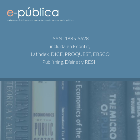
ISSN: 1885-5628
incluida en EconLit,
Latindex, DICE, PROQUEST, EBSCO
Publishing, Dialnet y RESH