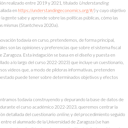
ón realizado entre 2019 y 2021, titulado
Understanding
allada en
https://understandingeconomics.org/#/
) y cuyo objetivo
 la gente sabe y aprende sobre las políticas públicas, cómo las
as mismas (Stantcheva 2020a).
novación todavía en curso, pretendemos, de forma principal,
áles son las opiniones y preferencias que sobre el sistema fiscal
e Zaragoza. Esta indagación se basa en el diseño y puesta en
ado a lo largo del curso 2022-2023) que incluye un cuestionario,
ersos vídeos que, a modo de píldoras informativas, pretenden
cuestado puede tener sobre determinados objetivos y efectos
ontramos todavía construyendo y depurando la base de datos de
 durante el curso académico 2022-2023, queremos centrar la
ión detallada del cuestionario
online
, y del procedimiento seguido
e entre el alumnado de la Universidad de Zaragoza (se han