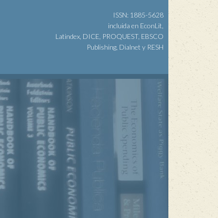
ISSN: 1885-5628
incluida en EconLit,
Latindex, DICE, PROQUEST, EBSCO
Publishing, Dialnet y RESH