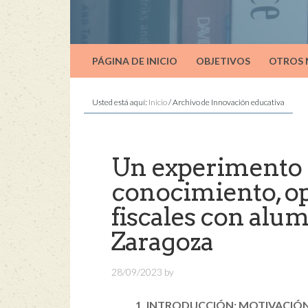
PÁGINA DE INICIO
OBJETIVOS
OTROS
Usted está aquí:
Inicio
/
Archivo de Innovación educativa
Un experimento 
conocimiento, op
fiscales con alu
Zaragoza
28/09/2023
by
1. INTRODUCCIÓN: MOTIVACIÓN