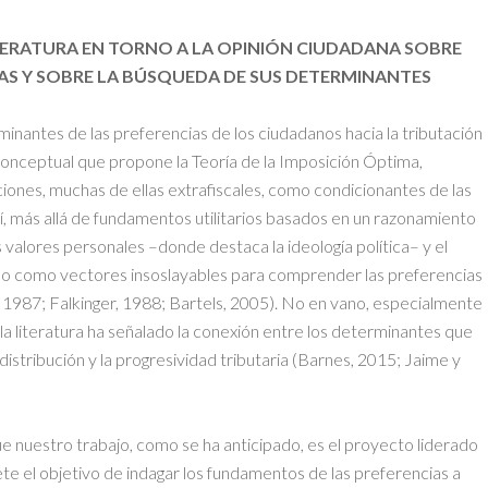
ITERATURA EN TORNO A LA OPINIÓN CIUDADANA SOBRE
VAS Y SOBRE LA BÚSQUEDA DE SUS DETERMINANTES
minantes de las preferencias de los ciudadanos hacia la tributación
 conceptual que propone la Teoría de la Imposición Óptima,
iones, muchas de ellas extrafiscales, como condicionantes de las
 Así, más allá de fundamentos utilitarios basados en un razonamiento
 valores personales –donde destaca la ideología política– y el
do como vectores insoslayables para comprender las preferencias
, 1987; Falkinger, 1988; Bartels, 2005). No en vano, especialmente
a, la literatura ha señalado la conexión entre los determinantes que
distribución y la progresividad tributaria (Barnes, 2015; Jaime y
 nuestro trabajo, como se ha anticipado, es el proyecto liderado
e el objetivo de indagar los fundamentos de las preferencias a