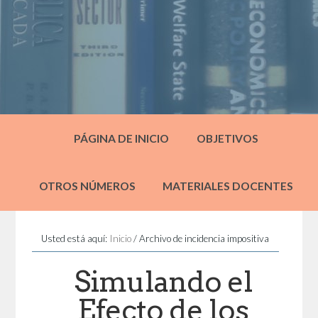
PÁGINA DE INICIO
OBJETIVOS
OTROS NÚMEROS
MATERIALES DOCENTES
Usted está aquí:
Inicio
/
Archivo de incidencia impositiva
Simulando el
Efecto de los