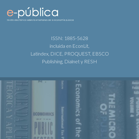
ISSN: 1885-5628
incluida en EconLit,
Latindex, DICE, PROQUEST, EBSCO
Publishing, Dialnet y RESH