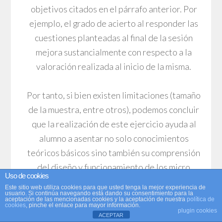
objetivos citados en el párrafo anterior. Por
ejemplo, el grado de acierto al responder las
cuestiones planteadas al final de la sesión
mejora sustancialmente con respecto a la
valoración realizada al inicio de la misma.
Por tanto, si bien existen limitaciones (tamaño
de la muestra, entre otros), podemos concluir
que la realización de este ejercicio ayuda al
alumno a asentar no solo conocimientos
teóricos básicos sino también su comprensión
del diseño y funcionamiento de los micro
Uso de cookies
simuladores fiscales, considerados ya una
Este sitio web utiliza cookies para que usted tenga la mejor experiencia de
usuario. Si continúa navegando está dando su consentimiento para la
herramienta de política económica fundamental
aceptación de las mencionadas cookies y la aceptación de nuestra
política de
cookies
, pinche el enlace para mayor información.
a la hora de anticipar los efectos esperados de
plugin cookies
ACEPTAR